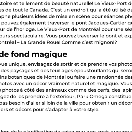
toire et tellement de beauté naturelle! Le Vieux-Port de
de tout le Canada. C’est un endroit qui a été utilisé d
raphe plusieurs idées de mise en scène pour séances pho
us pouvez également traverser le pont Jacques-Cartier 
tour de l’horloge. Le Vieux-Port de Montréal pour une s
jours spectaculaire. Vous pouvez traverser le pont et e
e Montréal – La Grande Roue! Comme c’est mignon!?
e de fond magique
vue unique, envisagez de sortir et de prendre vos photos
des paysages et des feuillages époustouflants qui sero
rdins botaniques de Montréal ou faire une randonnée d
hotos avec un décor vraiment naturel et magique. Vous
des photos à côté des animaux comme des cerfs, des lap
ez de les prendre à l’extérieur, Park Omega constitue 
s besoin d’aller si loin de la ville pour obtenir un déc
rs et décors pour s’adapter à votre style.
 lors de la planification de votre mariage, mais aucune